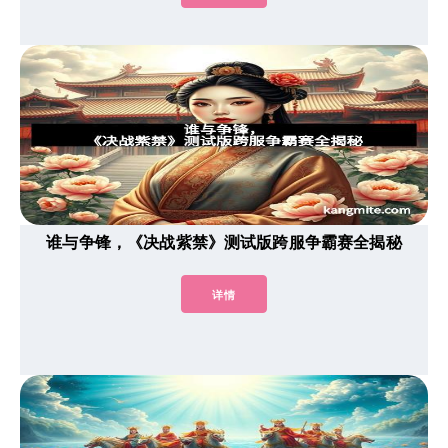
谁与争锋，《决战紫禁》测试版跨服争霸赛全揭秘
详情