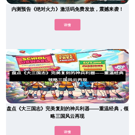
内测预告《绝对火力》激活码免费发放，震撼来袭！
详情
盘点《大三国志》完美复刻的神兵利器——重温经典，领
略三国风云再现
详情