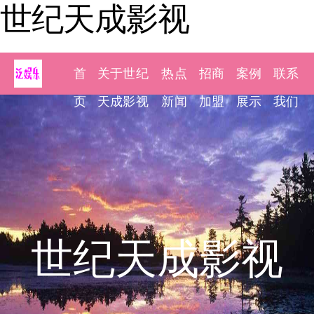
世纪天成影视
首
关于世纪
热点
招商
案例
联系
页
天成影视
新闻
加盟
展示
我们
世纪天成影视